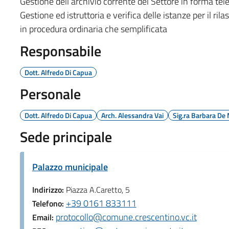
Gestione dell’archivio corrente del Settore in forma te
Gestione ed istruttoria e verifica delle istanze per il ril
in procedura ordinaria che semplificata
Responsabile
Dott. Alfredo Di Capua
Personale
Dott. Alfredo Di Capua
Arch. Alessandra Vai
Sig.ra Barbara De
Sede principale
Palazzo municipale
Indirizzo:
Piazza A.Caretto, 5
+39 0161 833111
Telefono:
protocollo@comune.crescentino.vc.it
Email: