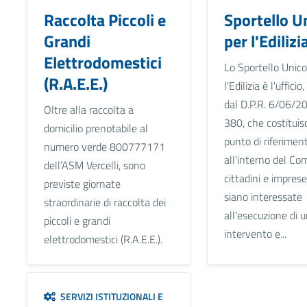
Raccolta Piccoli e
Sportello U
Grandi
per l'Edilizi
Elettrodomestici
Lo Sportello Unico
(R.A.E.E.)
l'Edilizia è l'uffici
dal D.P.R. 6/06/2
Oltre alla raccolta a
380, che costituisc
domicilio prenotabile al
punto di riferimen
numero verde 800777171
all'interno del Co
dell’ASM Vercelli, sono
cittadini e imprese
previste giornate
siano interessate
straordinarie di raccolta dei
all'esecuzione di 
piccoli e grandi
intervento e...
elettrodomestici (R.A.E.E.).
SERVIZI ISTITUZIONALI E