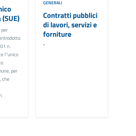
GENERALI
nico
Contratti pubblici
a (SUE)
di lavori, servizi e
 per
forniture
o, introdotto
*
001 n.
e l'’unico
to
mune, per
, che
un