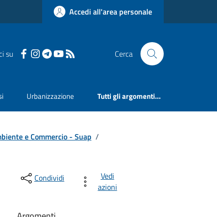
Accedi all'area personale
ci su
Cerca
si
Urbanizzazione
Tutti gli argomenti...
 Ambiente e Commercio - Suap
/
Vedi
Condividi
azioni
Argomenti