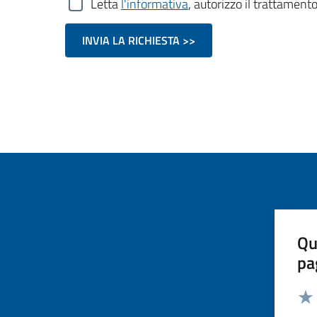
Letta
l'informativa
, autorizzo il trattamento
Qu
pa
Valut
Valu