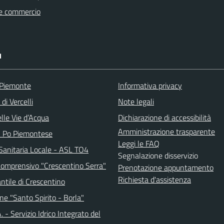
e commercio
I
 Piemonte
Informativa privacy
di Vercelli
Note legali
lle Vie d’Acqua
Dichiarazione di accessibilità
Amministrazione trasparente
l Po Piemontese
Leggi le FAQ
Sanitaria Locale - ASL TO4
Segnalazione disservizio
 Comprensivo "Crescentino Serra"
Prenotazione appuntamento
Richiesta d'assistenza
antile di Crescentino
ne "Santo Spirito - Borla"
.A. - Servizio Idrico Integrato del