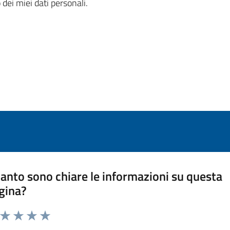
 dei miei dati personali.
anto sono chiare le informazioni su questa
gina?
a da 1 a 5 stelle la pagina
ta 1 stelle su 5
Valuta 2 stelle su 5
Valuta 3 stelle su 5
Valuta 4 stelle su 5
Valuta 5 stelle su 5