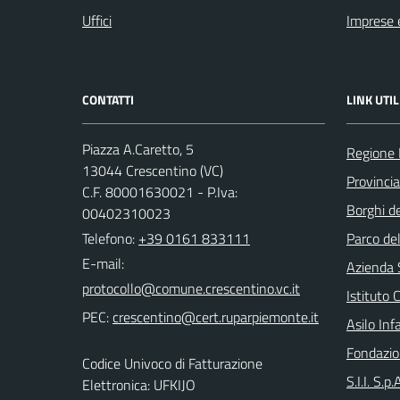
Uffici
Imprese 
CONTATTI
LINK UTIL
Piazza A.Caretto, 5
Regione
13044 Crescentino (VC)
Provincia 
C.F. 80001630021 - P.Iva:
Borghi de
00402310023
Telefono:
+39 0161 833111
Parco de
E-mail:
Azienda 
Istituto
PEC:
Asilo Inf
Fondazio
Codice Univoco di Fatturazione
S.I.I. S.p
Elettronica: UFKIJO