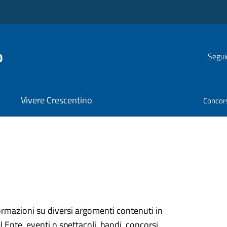
o
Segui
Vivere Crescentino
Concor
ormazioni su diversi argomenti contenuti in
el Ente, eventi o spettacoli, bandi, concorsi,