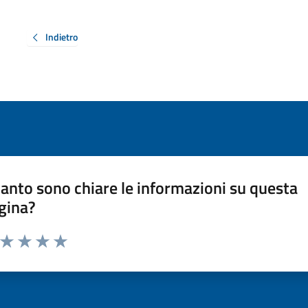
Indietro
anto sono chiare le informazioni su questa
gina?
a da 1 a 5 stelle la pagina
ta 1 stelle su 5
Valuta 2 stelle su 5
Valuta 3 stelle su 5
Valuta 4 stelle su 5
Valuta 5 stelle su 5