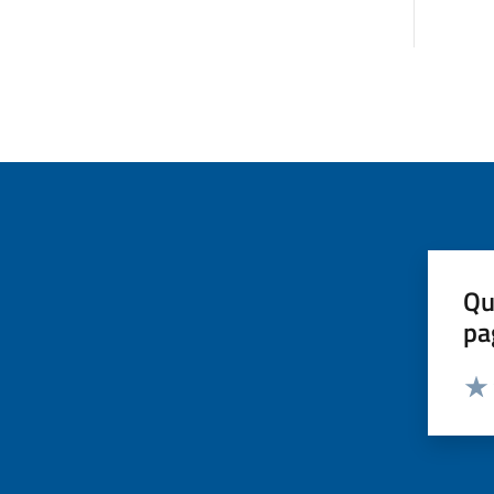
Qu
pa
Valut
Valu