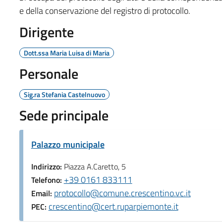
e della conservazione del registro di protocollo.
Dirigente
Dott.ssa Maria Luisa di Maria
Personale
Sig.ra Stefania Castelnuovo
Sede principale
Palazzo municipale
Indirizzo:
Piazza A.Caretto, 5
+39 0161 833111
Telefono:
protocollo@comune.crescentino.vc.it
Email:
crescentino@cert.ruparpiemonte.it
PEC: