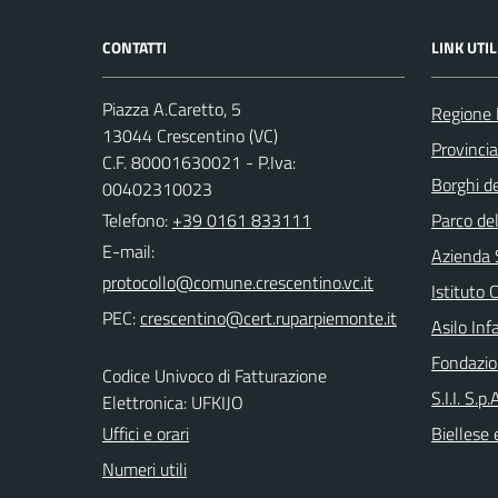
CONTATTI
LINK UTIL
Piazza A.Caretto, 5
Regione
13044 Crescentino (VC)
Provincia 
C.F. 80001630021 - P.Iva:
Borghi de
00402310023
Telefono:
+39 0161 833111
Parco de
E-mail:
Azienda 
Istituto
PEC:
Asilo Inf
Fondazio
Codice Univoco di Fatturazione
S.I.I. S.p
Elettronica: UFKIJO
Uffici e orari
Biellese 
Numeri utili