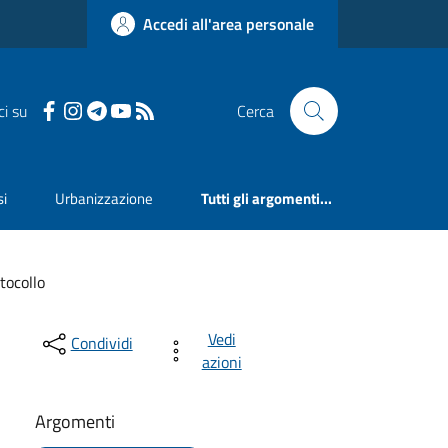
Accedi all'area personale
ci su
Cerca
si
Urbanizzazione
Tutti gli argomenti...
tocollo
Vedi
Condividi
azioni
Argomenti