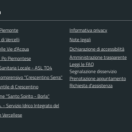
I
 Piemonte
Informativa privacy
di Vercelli
Note legali
lle Vie d’Acqua
Dichiarazione di accessibilità
Amministrazione trasparente
l Po Piemontese
Leggi le FAQ
Sanitaria Locale - ASL TO4
Segnalazione disservizio
 Comprensivo "Crescentino Serra"
Prenotazione appuntamento
Richiesta d'assistenza
antile di Crescentino
ne "Santo Spirito - Borla"
.A. - Servizio Idrico Integrato del
e Vercellese