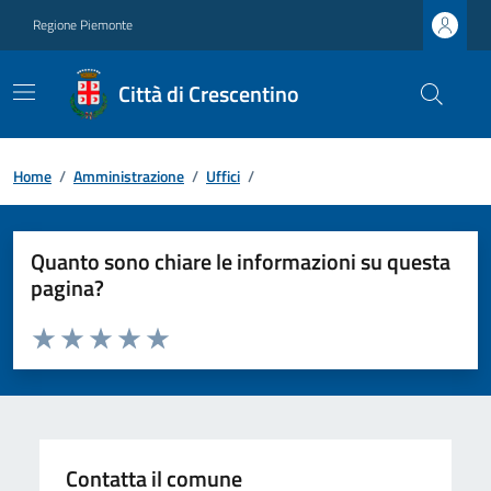
Regione Piemonte
Città di Crescentino
Home
/
Amministrazione
/
Uffici
/
Quanto sono chiare le informazioni su questa
pagina?
Valuta da 1 a 5 stelle la pagina
Valuta 1 stelle su 5
Valuta 2 stelle su 5
Valuta 3 stelle su 5
Valuta 4 stelle su 5
Valuta 5 stelle su 5
Contatta il comune