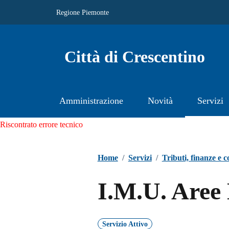
Regione Piemonte
Città di Crescentino
Amministrazione
Novità
Servizi
Riscontrato errore tecnico
Home
/
Servizi
/
Tributi, finanze e 
I.M.U. Aree 
Servizio Attivo