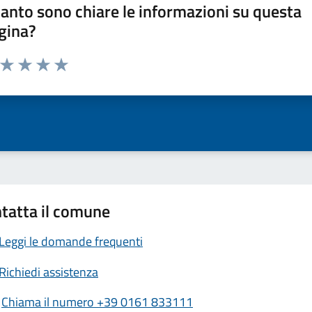
anto sono chiare le informazioni su questa
gina?
a da 1 a 5 stelle la pagina
ta 1 stelle su 5
Valuta 2 stelle su 5
Valuta 3 stelle su 5
Valuta 4 stelle su 5
Valuta 5 stelle su 5
tatta il comune
Leggi le domande frequenti
Richiedi assistenza
Chiama il numero +39 0161 833111