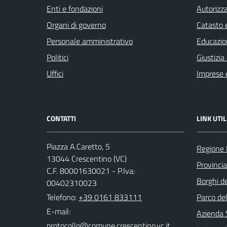
Enti e fondazioni
Autorizza
Organi di governo
Catasto e
Personale amministrativo
Educazio
Politici
Giustizia
Uffici
Imprese 
CONTATTI
LINK UTIL
Piazza A.Caretto, 5
Regione
13044 Crescentino (VC)
Provincia 
C.F. 80001630021 - P.Iva:
Borghi de
00402310023
Telefono:
+39 0161 833111
Parco de
E-mail:
Azienda 