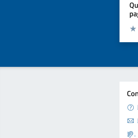
Qu
pa
Valut
Valu
Con