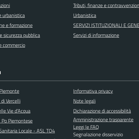
zioni
Tributi, finanze e contravvenzion
 urbanistica
Urbanistica
ne e formazione
SERVIZI ISTITUZIONALI E GEN
 e sicurezza pubblica
Servizi di informazione
e commercio
I
 Piemonte
Informativa privacy
di Vercelli
Note legali
lle Vie d’Acqua
Dichiarazione di accessibilità
Amministrazione trasparente
l Po Piemontese
Leggi le FAQ
Sanitaria Locale - ASL TO4
Segnalazione disservizio