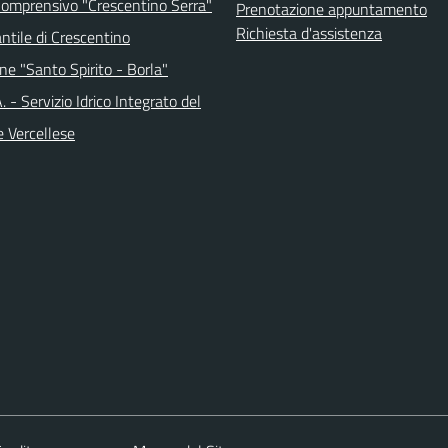
 Comprensivo "Crescentino Serra"
Prenotazione appuntamento
Richiesta d'assistenza
antile di Crescentino
ne "Santo Spirito - Borla"
.A. - Servizio Idrico Integrato del
e Vercellese