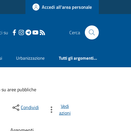
Accedi all'area personale
ci su
Cerca
si
Urbanizzazione
Tutti gli argomenti...
o su aree pubbliche
Vedi
Condividi
azioni
Argomenti