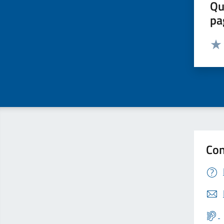
Qu
pa
Valut
Valu
Con