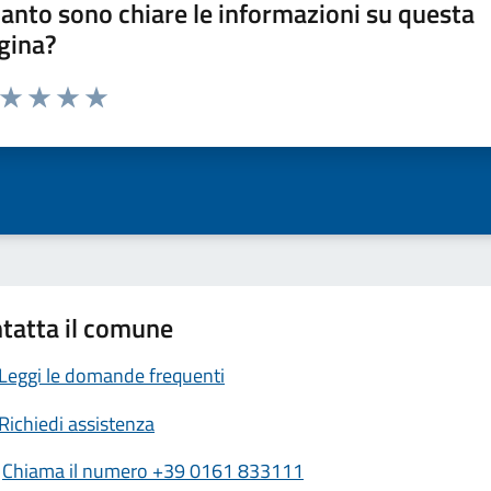
anto sono chiare le informazioni su questa
gina?
a da 1 a 5 stelle la pagina
ta 1 stelle su 5
Valuta 2 stelle su 5
Valuta 3 stelle su 5
Valuta 4 stelle su 5
Valuta 5 stelle su 5
tatta il comune
Leggi le domande frequenti
Richiedi assistenza
Chiama il numero +39 0161 833111