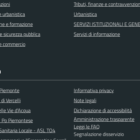
zioni
Tributi, finanze e contravvenzion
 urbanistica
Urbanistica
ne e formazione
SERVIZI ISTITUZIONALI E GEN
 e sicurezza pubblica
Servizi di informazione
e commercio
I
 Piemonte
Informativa privacy
di Vercelli
Note legali
lle Vie d’Acqua
Dichiarazione di accessibilità
Amministrazione trasparente
l Po Piemontese
Leggi le FAQ
Sanitaria Locale - ASL TO4
Segnalazione disservizio