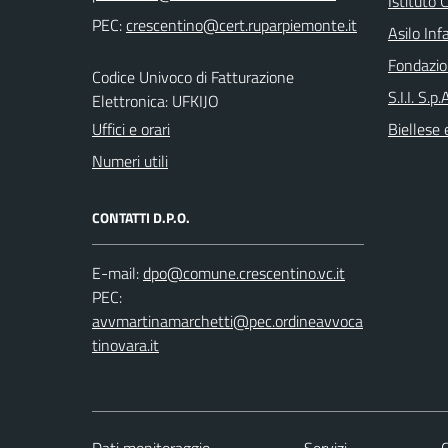
Istituto
PEC:
Asilo Inf
Fondazio
Codice Univoco di Fatturazione
S.I.I. S.p
Elettronica: UFKIJO
Uffici e orari
Biellese 
Numeri utili
CONTATTI D.P.O.
E-mail:
PEC:
Dati monitoraggio
Servizi
C