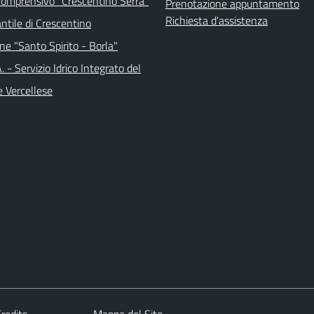
 Comprensivo "Crescentino Serra"
Prenotazione appuntamento
Richiesta d'assistenza
antile di Crescentino
ne "Santo Spirito - Borla"
.A. - Servizio Idrico Integrato del
e Vercellese
redits
Mappa del Sito