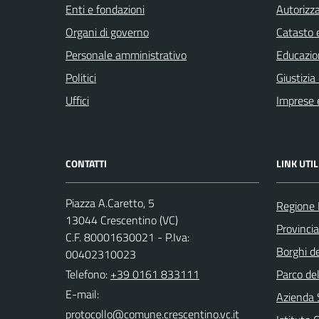
Enti e fondazioni
Autorizza
Organi di governo
Catasto e
Personale amministrativo
Educazio
Politici
Giustizia
Uffici
Imprese 
CONTATTI
LINK UTIL
Piazza A.Caretto, 5
Regione
13044 Crescentino (VC)
Provincia 
C.F. 80001630021 - P.Iva:
Borghi de
00402310023
Telefono:
+39 0161 833111
Parco de
E-mail:
Azienda 