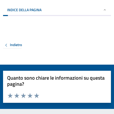
INDICE DELLA PAGINA
Indietro
Quanto sono chiare le informazioni su questa
pagina?
Valuta da 1 a 5 stelle la pagina
Valuta 1 stelle su 5
Valuta 2 stelle su 5
Valuta 3 stelle su 5
Valuta 4 stelle su 5
Valuta 5 stelle su 5