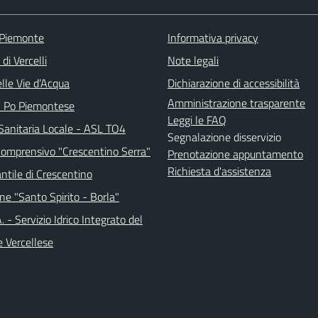
 Piemonte
Informativa privacy
di Vercelli
Note legali
lle Vie d’Acqua
Dichiarazione di accessibilità
Amministrazione trasparente
l Po Piemontese
Leggi le FAQ
Sanitaria Locale - ASL TO4
Segnalazione disservizio
 Comprensivo "Crescentino Serra"
Prenotazione appuntamento
Richiesta d'assistenza
antile di Crescentino
ne "Santo Spirito - Borla"
.A. - Servizio Idrico Integrato del
e Vercellese