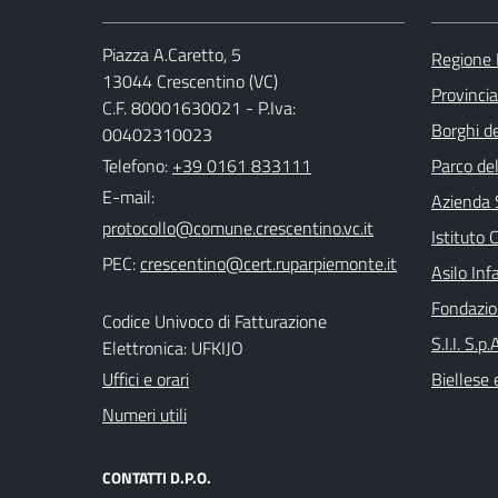
Piazza A.Caretto, 5
Regione
13044 Crescentino (VC)
Provincia 
C.F. 80001630021 - P.Iva:
Borghi de
00402310023
Telefono:
+39 0161 833111
Parco de
E-mail:
Azienda 
Istituto
PEC:
Asilo Inf
Fondazio
Codice Univoco di Fatturazione
S.I.I. S.p
Elettronica: UFKIJO
Uffici e orari
Biellese 
Numeri utili
CONTATTI D.P.O.