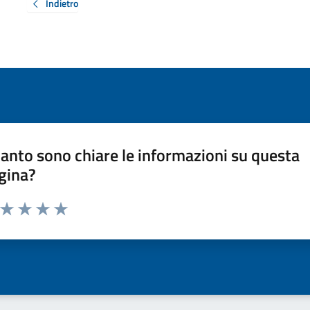
Indietro
anto sono chiare le informazioni su questa
gina?
a da 1 a 5 stelle la pagina
ta 1 stelle su 5
Valuta 2 stelle su 5
Valuta 3 stelle su 5
Valuta 4 stelle su 5
Valuta 5 stelle su 5