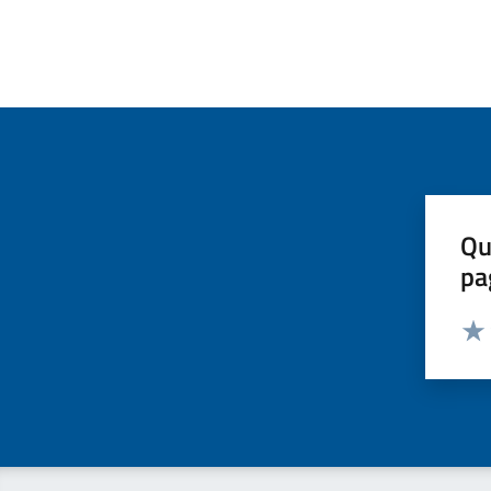
Qu
pa
Valut
Valu