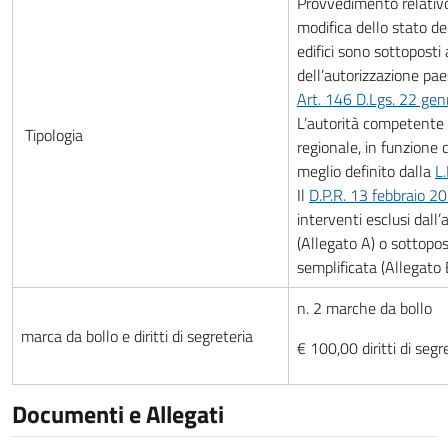
Provvedimento relativo
modifica dello stato dei
edifici sono sottopost
dell’autorizzazione pae
Art. 146 D.Lgs. 22 ge
L’autorità competente
Tipologia
regionale, in funzione 
meglio definito dalla
L
Il
D.P.R. 13 febbraio 2
interventi esclusi dall
(Allegato A) o sottopos
semplificata (Allegato 
n. 2 marche da bollo
marca da bollo e diritti di segreteria
€ 100,00 diritti di segr
Documenti e Allegati