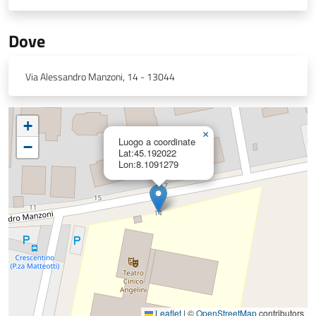
Dove
Via Alessandro Manzoni, 14 - 13044
+
×
Luogo a coordinate
−
Lat:45.192022
Lon:8.1091279
Leaflet
|
©
OpenStreetMap
contributors