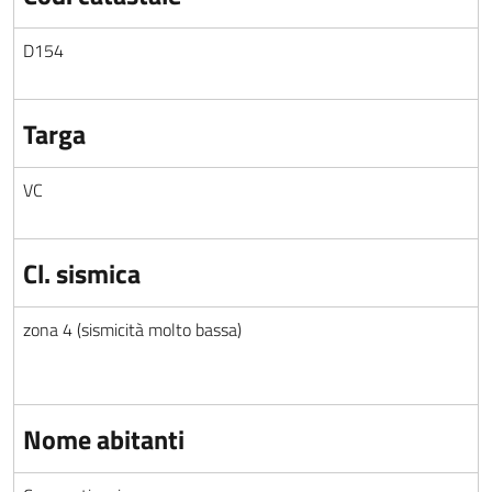
D154
Targa
VC
Cl. sismica
zona 4 (sismicità molto bassa)
Nome abitanti