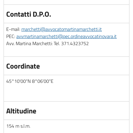
Contatti D.P.O.
E-mail:
marchetti@avvocatomartinamarchetti.it
PEC:
avvmartinamarchetti@pec.ordineavvocatinovara.it
Avv. Martina Marchetti: Tel. 371.4323752
Coordinate
45°10'00"N 8°06'00"E
Altitudine
154 m s.l.m.