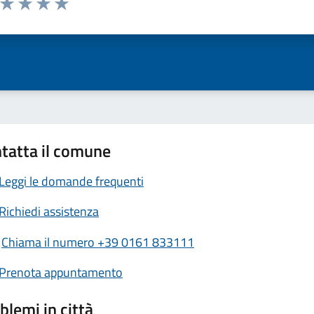
ta 1 stelle su 5
Valuta 2 stelle su 5
Valuta 3 stelle su 5
Valuta 4 stelle su 5
Valuta 5 stelle su 5
tatta il comune
Leggi le domande frequenti
Richiedi assistenza
Chiama il numero +39 0161 833111
Prenota appuntamento
blemi in città