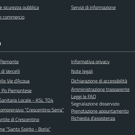
 e sicurezza pubblica
Servizi di informazione
e commercio
I
 Piemonte
Informativa privacy
di Vercelli
Note legali
lle Vie d’Acqua
Dichiarazione di accessibilità
Amministrazione trasparente
l Po Piemontese
Leggi le FAQ
Sanitaria Locale - ASL TO4
Segnalazione disservizio
 Comprensivo "Crescentino Serra"
Prenotazione appuntamento
Richiesta d'assistenza
antile di Crescentino
ne "Santo Spirito - Borla"