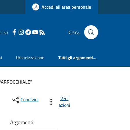
Accedi all'area personale
ci su
Cerca
si
Urbanizzazione
Tutti gli argomenti...
 PARROCCHIALE"
Vedi
Condividi
azioni
Argomenti