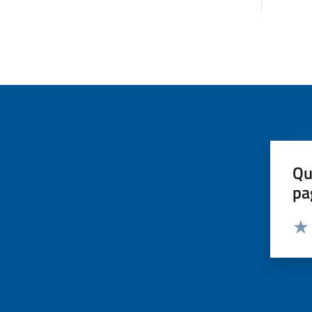
Qu
pa
Valut
Valu