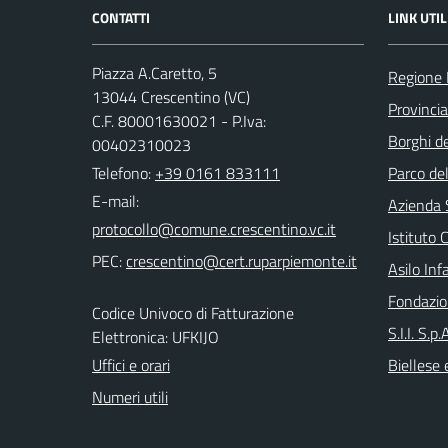
CONTATTI
LINK UTIL
Piazza A.Caretto, 5
Regione
13044 Crescentino (VC)
Provincia 
C.F. 80001630021 - P.Iva:
Borghi de
00402310023
Telefono:
+39 0161 833111
Parco de
E-mail:
Azienda 
Istituto
PEC:
Asilo Inf
Fondazio
Codice Univoco di Fatturazione
S.I.I. S.p
Elettronica: UFKIJO
Uffici e orari
Biellese 
Numeri utili