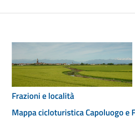
Frazioni e località
Mappa cicloturistica Capoluogo e F