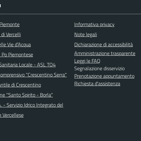
I
 Piemonte
Informativa privacy
di Vercelli
Note legali
lle Vie d’Acqua
Dichiarazione di accessibilità
Amministrazione trasparente
l Po Piemontese
Leggi le FAQ
Sanitaria Locale - ASL TO4
Segnalazione disservizio
 Comprensivo "Crescentino Serra"
Prenotazione appuntamento
Richiesta d'assistenza
antile di Crescentino
ne "Santo Spirito - Borla"
.A. - Servizio Idrico Integrato del
e Vercellese