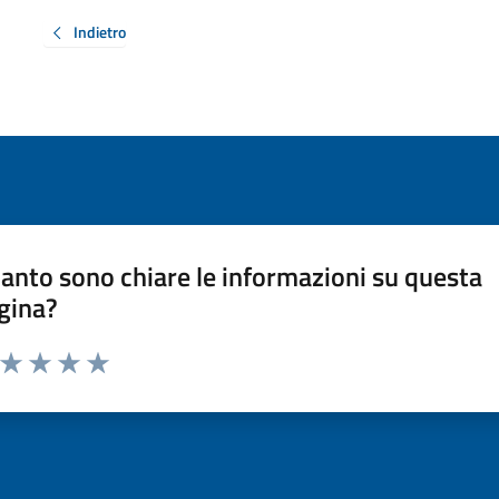
Indietro
anto sono chiare le informazioni su questa
gina?
a da 1 a 5 stelle la pagina
ta 1 stelle su 5
Valuta 2 stelle su 5
Valuta 3 stelle su 5
Valuta 4 stelle su 5
Valuta 5 stelle su 5