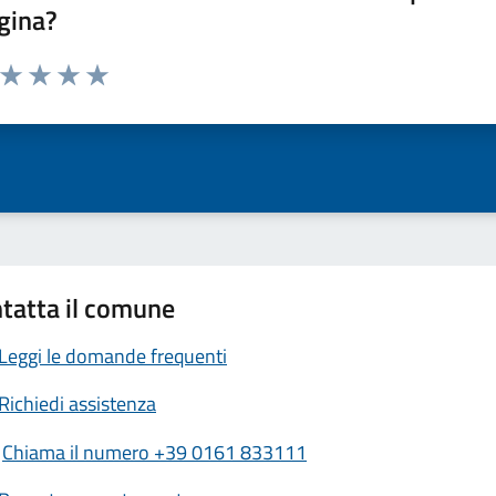
gina?
a da 1 a 5 stelle la pagina
ta 1 stelle su 5
Valuta 2 stelle su 5
Valuta 3 stelle su 5
Valuta 4 stelle su 5
Valuta 5 stelle su 5
tatta il comune
Leggi le domande frequenti
Richiedi assistenza
Chiama il numero +39 0161 833111