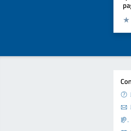
pa
Valut
Valu
Con