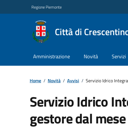
Regione Piemonte
Città di Crescentin
Amministrazione
Novità
Servizi
Home
/
Novità
/
Avvisi
/
Servizio Idrico Integ
Servizio Idrico I
gestore dal mese