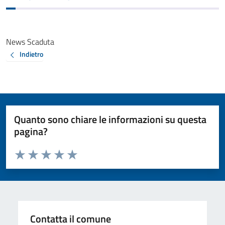
News Scaduta
Indietro
Quanto sono chiare le informazioni su questa
pagina?
Valuta da 1 a 5 stelle la pagina
Valuta 1 stelle su 5
Valuta 2 stelle su 5
Valuta 3 stelle su 5
Valuta 4 stelle su 5
Valuta 5 stelle su 5
Contatta il comune